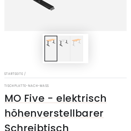
in
modal
aufmachen
STARTSEITE
/
TISCHPLATTE-NACH-MASS
MO Five - elektrisch
höhenverstellbarer
Schreibtisch