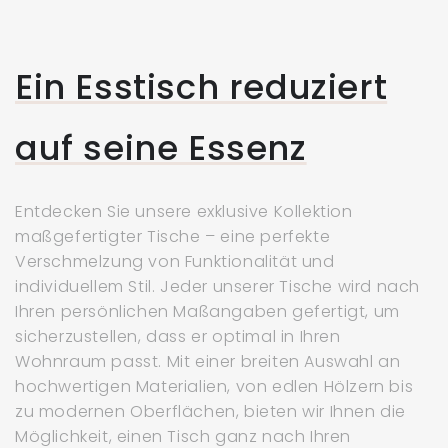
Ein Esstisch reduziert
auf seine Essenz
Entdecken Sie unsere exklusive Kollektion
maßgefertigter Tische – eine perfekte
Verschmelzung von Funktionalität und
individuellem Stil. Jeder unserer Tische wird nach
Ihren persönlichen Maßangaben gefertigt, um
sicherzustellen, dass er optimal in Ihren
Wohnraum passt. Mit einer breiten Auswahl an
hochwertigen Materialien, von edlen Hölzern bis
zu modernen Oberflächen, bieten wir Ihnen die
Möglichkeit, einen Tisch ganz nach Ihren