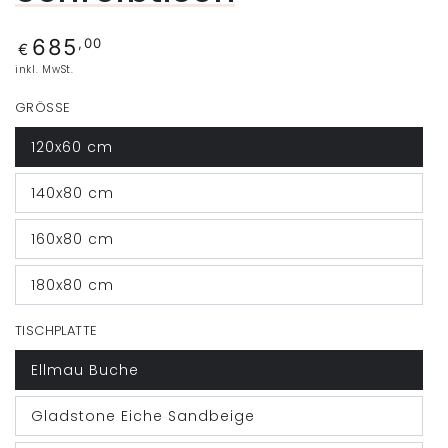
685
,00
Regulärer
€
Preis
inkl. MwSt.
GRÖSSE
120x60 cm
140x80 cm
160x80 cm
180x80 cm
TISCHPLATTE
Ellmau Buche
Gladstone Eiche Sandbeige