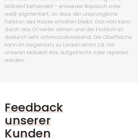
Möbelöl behandelt - entweder klassisch oder
weiß-pigmentiert, so dass der ursprüngliche
Farbton des Holzes erhalten bleibt. Das Holz kann
durch das Öl weiter atmen und der Esstisch ist
dadurch sehr schmutzabweisend. Die Oberfläche
kann im Gegensatz zu Lacken leicht z.B. mit
unseren Möbelöl-Kits aufgefrischt oder repariert
werden.
Feedback
unserer
Kunden